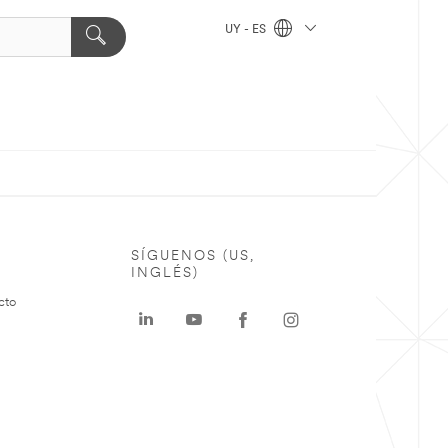
UY - ES
SÍGUENOS (US,
INGLÉS)
cto