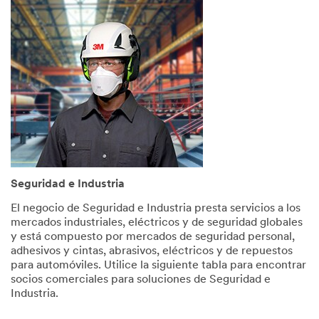
Help
Needed
All fields
are
required
unless
indicated
optional
*
First
Name
Seguridad e Industria
El negocio de Seguridad e Industria presta servicios a los
mercados industriales, eléctricos y de seguridad globales
*
Last
y está compuesto por mercados de seguridad personal,
Name
adhesivos y cintas, abrasivos, eléctricos y de repuestos
para automóviles. Utilice la siguiente tabla para encontrar
socios comerciales para soluciones de Seguridad e
Industria.
*
Email
Address