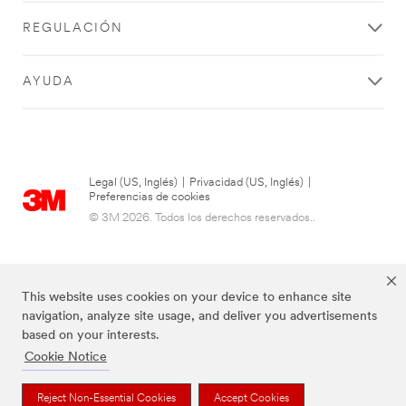
SUBMIT
REGULACIÓN
AYUDA
Thank
Our
you
Apologies...
for
An
Legal (US, Inglés)
|
Privacidad (US, Inglés)
|
error
your
Preferencias de cookies
has
contacting
© 3M 2026. Todos los derechos reservados..
occurred
3M
while
submitting.
We
Please
have
try
This website uses cookies on your device to enhance site
received
again
navigation, analyze site usage, and deliver you advertisements
your
later...
based on your interests.
message
Cookie Notice
and
are
now
Las marcas mencionadas anteriormente son marcas comerciales de 3M.
Reject Non-Essential Cookies
Accept Cookies