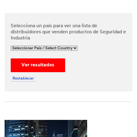
*
Phone
Number
Selecciona un país para ver una lista de
distribuidores que venden productos de Seguridad e
Industria
*
Messa
ge
Ver resultados
Restablecer
By
checking
the box,
I give my
explicit