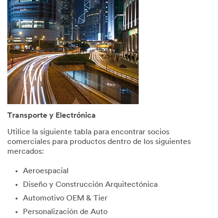
consent
to
receive
commun
ications
which
may
include
promotio
ns,
product
informati
Transporte y Electrónica
on and
service
Utilice la siguiente tabla para encontrar socios
offers
comerciales para productos dentro de los siguientes
from 3M
mercados:
and its
authoriz
Aeroespacial
ed third
Diseño y Construcción Arquitectónica
parties
via email.
Automotivo OEM & Tier
I
Personalización de Auto
acknowl