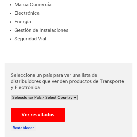
Marca Comercial
edge and
agree
Electrónica
that my
Energía
personal
data will
Gestión de Instalaciones
be
Seguridad Vial
processe
d by 3M
and its
authoriz
ed third
parties in
Selecciona un país para ver una lista de
accordan
distribuidores que venden productos de Transporte
ce with
y Electrónica
3M's
Privacy
Policy
and that
Ver resultados
my
personal
data may
Restablecer
be