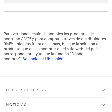
transferr
ed to,
stored
and/or
processe
d by 3M
and its
Para ver dónde están disponibles los productos de
authoriz
consumo 3M™ y para comprar a través de distribuidores
ed third
3M™ ubicados fuera de su país, busque la solución del
parties,
producto que desea comprar en el sitio web del país
in the
correspondiente, y utilice la función "Dónde
U.S. but
comprar".
Seleccionar Ubicación
always
under
strict
obligatio
ns of
confiden
NUESTRA EMPRESA
tiality
and
security.
NOTICIAS