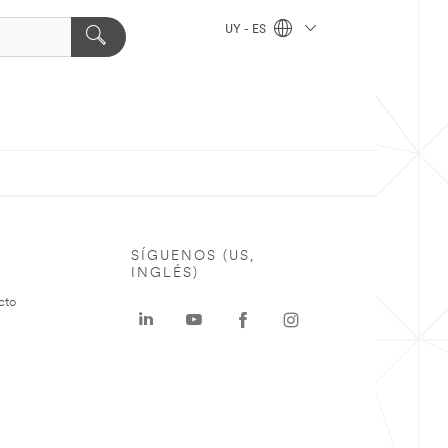
UY - ES
SÍGUENOS (US,
INGLÉS)
cto