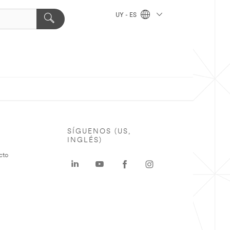
UY - ES
SÍGUENOS (US,
INGLÉS)
cto