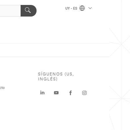
UY - ES
SÍGUENOS (US,
INGLÉS)
cto