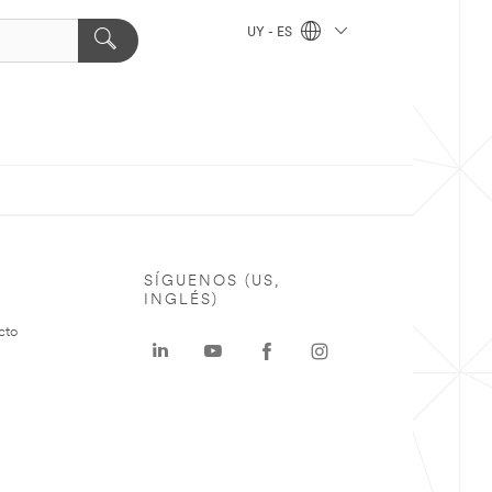
UY - ES
SÍGUENOS (US,
INGLÉS)
cto