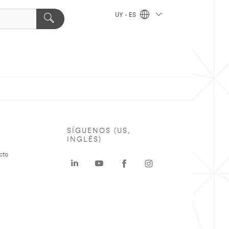
UY - ES
SÍGUENOS (US,
INGLÉS)
cto