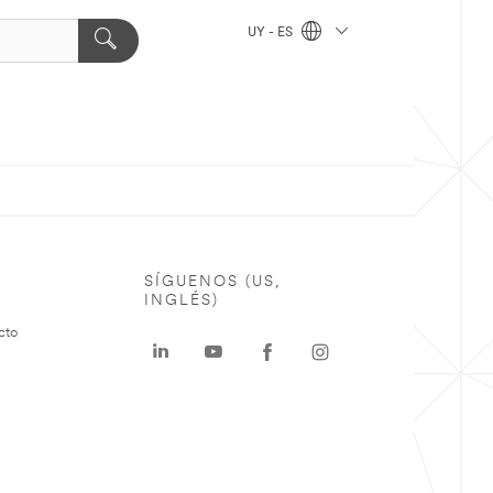
UY - ES
SÍGUENOS (US,
INGLÉS)
cto