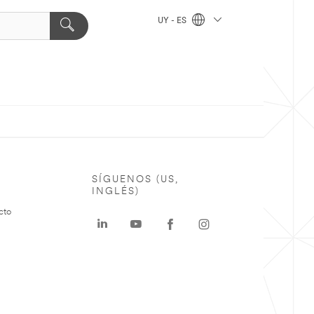
UY - ES
SÍGUENOS (US,
INGLÉS)
cto