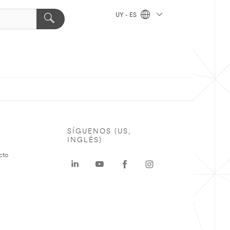
UY - ES
SÍGUENOS (US,
INGLÉS)
cto