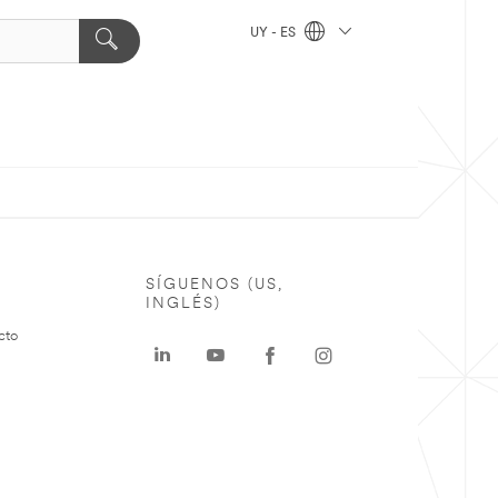
UY - ES
SÍGUENOS (US,
INGLÉS)
cto