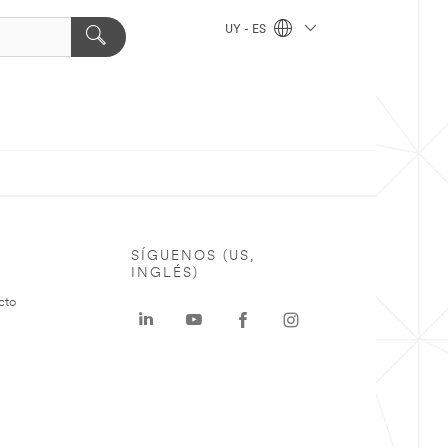
UY - ES
SÍGUENOS (US,
INGLÉS)
cto