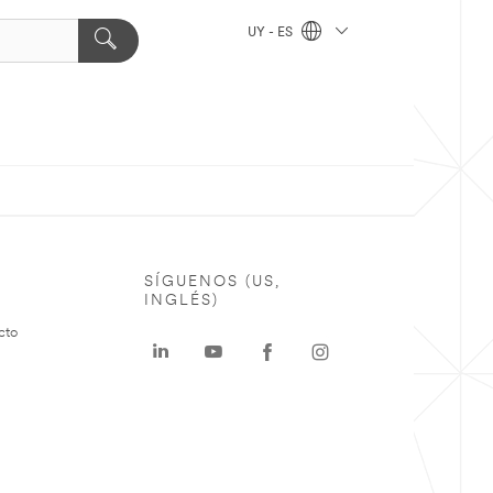
UY - ES
SÍGUENOS (US,
INGLÉS)
cto