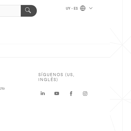
UY - ES
SÍGUENOS (US,
INGLÉS)
cto