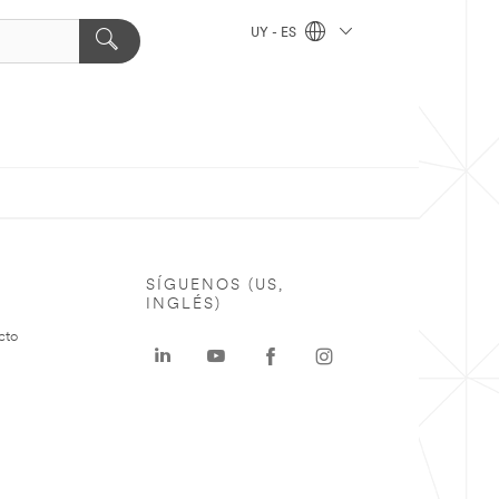
UY - ES
SÍGUENOS (US,
INGLÉS)
cto