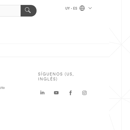
UY - ES
SÍGUENOS (US,
INGLÉS)
cto