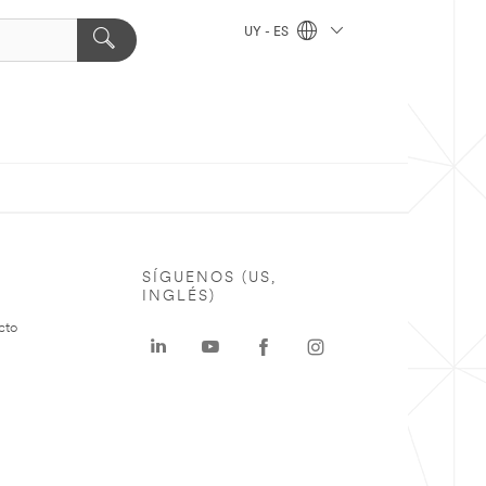
UY - ES
SÍGUENOS (US,
INGLÉS)
cto