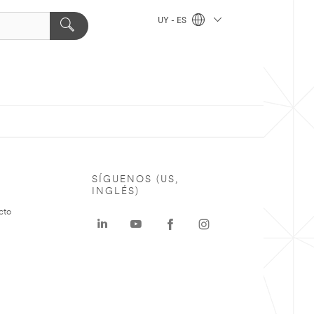
UY - ES
SÍGUENOS (US,
INGLÉS)
cto