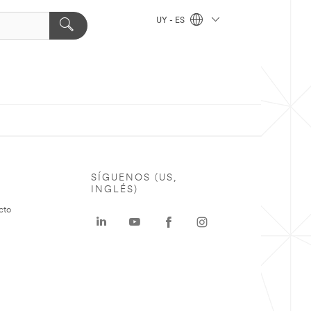
UY - ES
SÍGUENOS (US,
INGLÉS)
cto