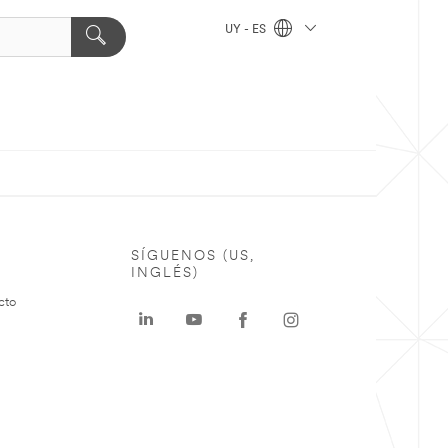
UY - ES
SÍGUENOS (US,
INGLÉS)
cto