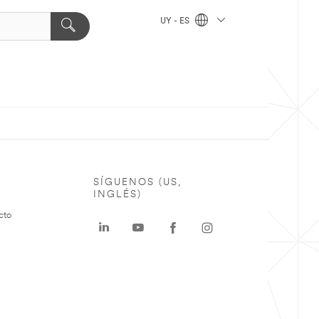
UY - ES
SÍGUENOS (US,
INGLÉS)
cto